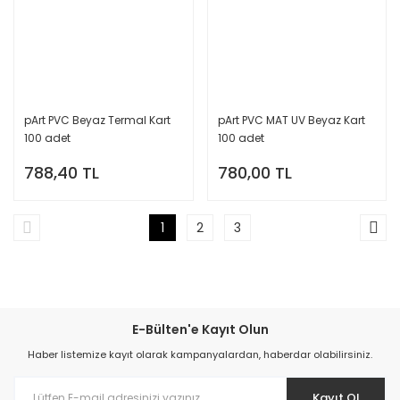
pArt PVC Beyaz Termal Kart
pArt PVC MAT UV Beyaz Kart
100 adet
100 adet
788,40 TL
780,00 TL
1
2
3
E-Bülten'e Kayıt Olun
Haber listemize kayıt olarak kampanyalardan, haberdar olabilirsiniz.
Kayıt Ol