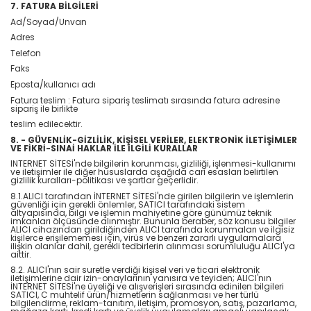
7. FATURA BİLGİLERİ
Ad/Soyad/Unvan
Adres
Telefon
Faks
Eposta/kullanıcı adı
Fatura teslim : Fatura sipariş teslimatı sırasında fatura adresine
sipariş ile birlikte
teslim edilecektir.
8. - GÜVENLİK-GİZLİLİK, KİŞİSEL VERİLER, ELEKTRONİK İLETİŞİMLER
VE FİKRİ-SINAİ HAKLAR İLE İLGİLİ KURALLAR
INTERNET SİTESİ'nde bilgilerin korunması, gizliliği, işlenmesi-kullanımı
ve iletişimler ile diğer hususlarda aşağıda cari esasları belirtilen
gizlilik kuralları-politikası ve şartlar geçerlidir.
8.1.ALICI tarafından İNTERNET SİTESİ'nde girilen bilgilerin ve işlemlerin
güvenliği için gerekli önlemler, SATICI tarafındaki sistem
altyapısında, bilgi ve işlemin mahiyetine göre günümüz teknik
imkanları ölçüsünde alınmıştır. Bununla beraber, söz konusu bilgiler
ALICI cihazından girildiğinden ALICI tarafında korunmaları ve ilgisiz
kişilerce erişilememesi için, virüs ve benzeri zararlı uygulamalara
ilişkin olanlar dahil, gerekli tedbirlerin alınması sorumluluğu ALICI'ya
aittir.
8.2. ALICI'nın sair suretle verdiği kişisel veri ve ticari elektronik
iletişimlerine dair izin-onaylarının yanısıra ve teyiden; ALICI'nın
İNTERNET SİTESİ'ne üyeliği ve alışverişleri sırasında edinilen bilgileri
SATICI, C muhtelif ürün/hizmetlerin sağlanması ve her türlü
bilgilendirme, reklam-tanıtım, iletişim, promosyon, satış, pazarlama,