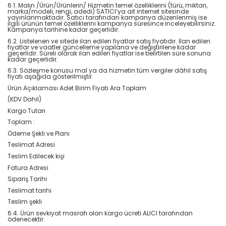
6.1. Malın /Ürün/Ürünlerin/ Hizmetin temel özelliklerini (türü, miktarı,
marka/modeli, rengi, adedi) SATICI’ya ait internet sitesinde
yayınlanmaktadır. Satıcı tarafından kampanya düzenlenmiş ise
ilgili ürünün temel özelliklerini kampanya süresince inceleyebilirsiniz.
Kampanya tarihine kadar geçerlidir.
6.2. Listelenen ve sitede ilan edilen fiyatlar satış fiyatıdır. İlan edilen
fiyatlar ve vaatler güncelleme yapılana ve değiştirilene kadar
geçerlidir. Süreli olarak ilan edilen fiyatlar ise belirtilen süre sonuna
kadar geçerlidir.
6.3. Sözleşme konusu mal ya da hizmetin tüm vergiler dâhil satış
fiyatı aşağıda gösterilmiştir.
Ürün Açıklaması Adet Birim Fiyatı Ara Toplam
(KDV Dahil)
Kargo Tutarı
Toplam :
Ödeme Şekli ve Planı
Teslimat Adresi
Teslim Edilecek kişi
Fatura Adresi
Sipariş Tarihi
Teslimat tarihi
Teslim şekli
6.4. Ürün sevkiyat masrafı olan kargo ücreti ALICI tarafından
ödenecektir.