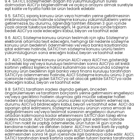
9.4. SATICI, sözleşmeden doğan ifa yükümlülüğünün süresi
dolmadan ALICI’yı bilgilendirmek ve açıkça onayını almak suretiyle
eşit kalite ve fiyatta farklı bir ürün tedarik edebilir.
9.5. SATICI, sipariş konusu ürün veya hizmetin yerine getirilmesinin
imkânsızlaşması halinde sözleşme konusu yükümlülüklerini yerine
getiremezse, bu durumu, öğrendiği tarihten itibaren 3 gün içinde
yazılı olarak tüketiciye bildireceğini, 14 günlük süre içinde toplam
bedeli ALICI’ya iade edeceğini kabul, beyan ve taahhüt eder.
9.6. ALICI, Sözleşme konusu ürünün teslimatı için işbu Sözleşme’yi
elektronik ortamda teyit edeceğini, herhangi bir nedenle sözleşme
konusu ürün bedelinin ödenmemesi ve/veya banka kayıtlarında
iptal edilmesi halinde, SATICI’nın sözleşme konusu ürünü teslim
yükümlülüğünün sona ereceğini kabul, beyan ve taahhüt eder.
9.7. ALICI, Sözleşme konusu ürünün ALICI veya ALICI’nın gösterdiği
adresteki kişi ve/veya kuruluşa tesliminden sonra ALICI'ya ait kredi
kartının yetkisiz kişilerce haksız kullanılması sonucunda sözleşme
konusu ürün bedelinin ilgili banka veya finans kuruluşu tarafından
SATICI'ya ödenmemesi halinde, ALICI Sözleşme konusu ürünü 3 gün
içerisinde nakliye gideri SATICI’ya ait olacak şekilde SATICI’ya iade
edeceğini kabul, beyan ve taahhüt eder.
9.8. SATICI, tarafların iradesi dışında gelişen, önceden
öngörülemeyen ve tarafların borçlarını yerine getirmesini engelleyici
ve/veya geciktirici hallerin oluşması gibi mücbir sebepler halleri
nedeni ile sözleşme konusu ürünü süresi içinde teslim edemez ise,
durumu ALICI'ya bildireceğini kabul, beyan ve taahhüt eder. ALICI da
siparişin iptal edilmesini, sözleşme konusu ürünün varsa emsali ile
değiştirilmesini ve/veya teslimat süresinin engelleyici durumun
ortadan kalkmasına kadar ertelenmesini SATICI’dan talep etme
hakkını haizdir. ALICI tarafından siparişin iptal edilmesi halinde
ALICI’nın nakit ile yaptığı ödemelerde, ürün tutarı 14 gün içinde
kendisine nakden ve defaten ödenir. ALICI’nın kredi kartı ile yaptığı
ödemelerde ise, ürün tutarı, siparişin ALICI tarafından iptal
edilmesinden sonra 14 gün içerisinde ilgili bankaya iade edilir. ALICI,
SATICI tarafından kredi kartına iade edilen tutarın banka tarafından