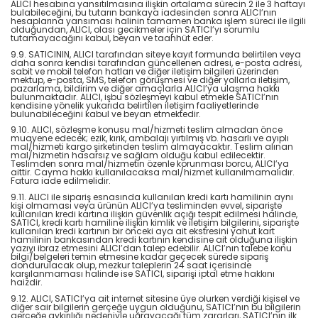
ALICI hesabına yansıtılmasına ilişkin ortalama sürecin 2 ile 3 haftayı
bulabileceğini, bu tutarın bankaya iadesinden sonra ALICI’nın
hesaplarına yansıması halinin tamamen banka işlem süreci ile ilgili
olduğundan, ALICI, olası gecikmeler için SATICI’yı sorumlu
tutamayacağını kabul, beyan ve taahhüt eder.
9.9. SATICININ, ALICI tarafından siteye kayıt formunda belirtilen veya
daha sonra kendisi tarafından güncellenen adresi, e-posta adresi,
sabit ve mobil telefon hatları ve diğer iletişim bilgileri üzerinden
mektup, e-posta, SMS, telefon görüşmesi ve diğer yollarla iletişim,
pazarlama, bildirim ve diğer amaçlarla ALICI’ya ulaşma hakkı
bulunmaktadır. ALICI, işbu sözleşmeyi kabul etmekle SATICI’nın
kendisine yönelik yukarıda belirtilen iletişim faaliyetlerinde
bulunabileceğini kabul ve beyan etmektedir.
9.10. ALICI, sözleşme konusu mal/hizmeti teslim almadan önce
muayene edecek; ezik, kırık, ambalajı yırtılmış vb. hasarlı ve ayıplı
mal/hizmeti kargo şirketinden teslim almayacaktır. Teslim alınan
mal/hizmetin hasarsız ve sağlam olduğu kabul edilecektir.
Teslimden sonra mal/hizmetin özenle korunması borcu, ALICI’ya
aittir. Cayma hakkı kullanılacaksa mal/hizmet kullanılmamalıdır.
Fatura iade edilmelidir.
9.11. ALICI ile sipariş esnasında kullanılan kredi kartı hamilinin aynı
kişi olmaması veya ürünün ALICI’ya tesliminden evvel, siparişte
kullanılan kredi kartına ilişkin güvenlik açığı tespit edilmesi halinde,
SATICI, kredi kartı hamiline ilişkin kimlik ve iletişim bilgilerini, siparişte
kullanılan kredi kartının bir önceki aya ait ekstresini yahut kart
hamilinin bankasından kredi kartının kendisine ait olduğuna ilişkin
yazıyı ibraz etmesini ALICI’dan talep edebilir. ALICI’nın talebe konu
bilgi/belgeleri temin etmesine kadar geçecek sürede sipariş
dondurulacak olup, mezkur taleplerin 24 saat içerisinde
karşılanmaması halinde ise SATICI, siparişi iptal etme hakkını
haizdir.
9.12. ALICI, SATICI’ya ait internet sitesine üye olurken verdiği kişisel ve
diğer sair bilgilerin gerçeğe uygun olduğunu, SATICI’nın bu bilgilerin
gerçeğe aykırılığı nedeniyle uğrayacağı tüm zararları, SATICI’nın ilk