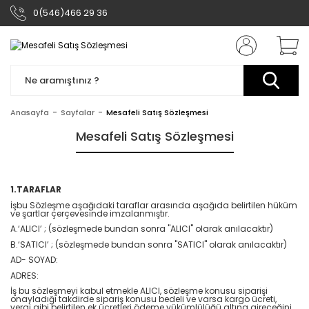
0(546)466 29 36
Anasayfa
Sayfalar
Mesafeli Satış Sözleşmesi
Mesafeli Satış Sözleşmesi
1.TARAFLAR
İşbu Sözleşme aşağıdaki taraflar arasında aşağıda belirtilen hüküm
ve şartlar çerçevesinde imzalanmıştır.
A.‘ALICI’ ; (sözleşmede bundan sonra "ALICI" olarak anılacaktır)
B.‘SATICI’ ; (sözleşmede bundan sonra "SATICI" olarak anılacaktır)
AD- SOYAD:
ADRES:
İş bu sözleşmeyi kabul etmekle ALICI, sözleşme konusu siparişi
onayladığı takdirde sipariş konusu bedeli ve varsa kargo ücreti,
vergi gibi belirtilen ek ücretleri ödeme yükümlülüğü altına gireceğini