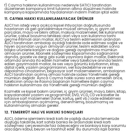
f) Cayma hakkının kullanılması nedeniyle SATICI tarafından
düzenlenen kampanya limit tutarının altına düşülmesi halinde
kampanya kapsamında faydalanılan indirim miktarı iptal edilir.
11. CAYMA HAKKI KULLANILAMAYACAK ÜRÜNLER
ALICI’nın isteği veya açıkça kişisel ihtiyaçları doğrultusunda
hazırlanan ve geri gönderilmeye müsait olmayan, iç giyim alt
parçaları, mayo ve bikini altları, makyaj malzemeleri, tek kullanımlık
ürünler, çabuk bozulma tehlikesi olan veya son kullanma tarihi
geçme ihtimali olan mallar, ALICI’ya teslim edilmesinin ardından
ALICI tarafından ambalajı açıldığı takdirde iade edilmesi sağlık ve
hijyen açısından uygun olmayan ürünler, teslim edildikten sonra
başka ürünlerle karışan ve doğası gereği ayrıştırılması mümkün
olmayan ürünler, Abonelik sözleşmesi kapsamında sağlananlar
dışında, gazete ve dergi gibi süreli yayınlara ilişkin mallar, Elektronik
ortamda anında ifa edilen hizmetler veya tüketiciye anında teslim
edilen gayrimaddi mallar, ile ses veya görüntü kayıtlarının, kitap,
dijital içerik, yazılım programlarının, veri kaydedebilme ve veri
depolama cihazlarının, bilgisayar sarf malzemelerinin, ambalajının
ALICI tarafından açılmış olması halinde iadesi Yönetmelik gereği
mümkün değildir. Ayrıca Cayma hakkı süresi sona ermeden önce,
tüketicinin onayı ile ifasına başlanan hizmetlere ilişkin cayma
hakkının kullanılması da Yönetmelik gereği mümkün değildir.
Kozmetik ve kişisel bakım ürünleri, iç giyim ürünleri, mayo, bikini, kitap,
kopyalanabilir yazılım ve programlar, DVD, VCD, CD ve kasetler ile
kırtasiye sarf malzemeleri (toner, kartuş, şerit vb.) iade edilebilmesi
için ambalajlarının açılmamış, denenmemiş, bozulmamış ve
kullanılmamış olmaları gerekir.
12. TEMERRÜT HALİ VE HUKUKİ SONUÇLARI
ALICI, ödeme işlemlerini kredi kartı ile yaptığı durumda temerrüde
düştüğü takdirde, kart sahibi banka ile arasındaki kredi kartı
sözleşmesi çerçevesinde faiz ödeyeceğini ve bankaya karşı sorumlu
olacağını kabul, beyan ve taahhüt eder. Bu durumda ilgili banka