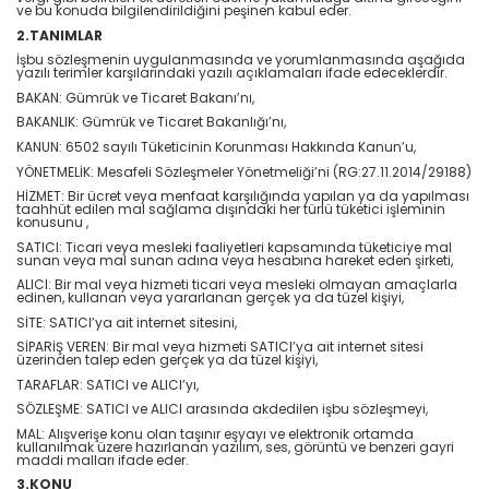
ve bu konuda bilgilendirildiğini peşinen kabul eder.
2.TANIMLAR
İşbu sözleşmenin uygulanmasında ve yorumlanmasında aşağıda
yazılı terimler karşılarındaki yazılı açıklamaları ifade edeceklerdir.
BAKAN: Gümrük ve Ticaret Bakanı’nı,
BAKANLIK: Gümrük ve Ticaret Bakanlığı’nı,
KANUN: 6502 sayılı Tüketicinin Korunması Hakkında Kanun’u,
YÖNETMELİK: Mesafeli Sözleşmeler Yönetmeliği’ni (RG:27.11.2014/29188)
HİZMET: Bir ücret veya menfaat karşılığında yapılan ya da yapılması
taahhüt edilen mal sağlama dışındaki her türlü tüketici işleminin
konusunu ,
SATICI: Ticari veya mesleki faaliyetleri kapsamında tüketiciye mal
sunan veya mal sunan adına veya hesabına hareket eden şirketi,
ALICI: Bir mal veya hizmeti ticari veya mesleki olmayan amaçlarla
edinen, kullanan veya yararlanan gerçek ya da tüzel kişiyi,
SİTE: SATICI’ya ait internet sitesini,
SİPARİŞ VEREN: Bir mal veya hizmeti SATICI’ya ait internet sitesi
üzerinden talep eden gerçek ya da tüzel kişiyi,
TARAFLAR: SATICI ve ALICI’yı,
SÖZLEŞME: SATICI ve ALICI arasında akdedilen işbu sözleşmeyi,
MAL: Alışverişe konu olan taşınır eşyayı ve elektronik ortamda
kullanılmak üzere hazırlanan yazılım, ses, görüntü ve benzeri gayri
maddi malları ifade eder.
3.KONU