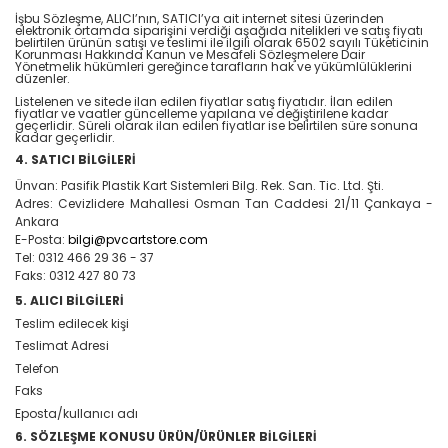
İşbu Sözleşme, ALICI’nın, SATICI’ya ait internet sitesi üzerinden
elektronik ortamda siparişini verdiği aşağıda nitelikleri ve satış fiyatı
belirtilen ürünün satışı ve teslimi ile ilgili olarak 6502 sayılı Tüketicinin
Korunması Hakkında Kanun ve Mesafeli Sözleşmelere Dair
Yönetmelik hükümleri gereğince tarafların hak ve yükümlülüklerini
düzenler.
Listelenen ve sitede ilan edilen fiyatlar satış fiyatıdır. İlan edilen
fiyatlar ve vaatler güncelleme yapılana ve değiştirilene kadar
geçerlidir. Süreli olarak ilan edilen fiyatlar ise belirtilen süre sonuna
kadar geçerlidir.
4. SATICI BİLGİLERİ
Ünvan: Pasifik Plastik Kart Sistemleri Bilg. Rek. San. Tic. Ltd. Şti.
Adres: Cevizlidere Mahallesi Osman Tan Caddesi 21/11 Çankaya -
Ankara
E-Posta:
bilgi@pvcartstore.com
Tel: 0312 466 29 36 - 37
Faks: 0312 427 80 73
5. ALICI BİLGİLERİ
Teslim edilecek kişi
Teslimat Adresi
Telefon
Faks
Eposta/kullanıcı adı
6. SÖZLEŞME KONUSU ÜRÜN/ÜRÜNLER BİLGİLERİ