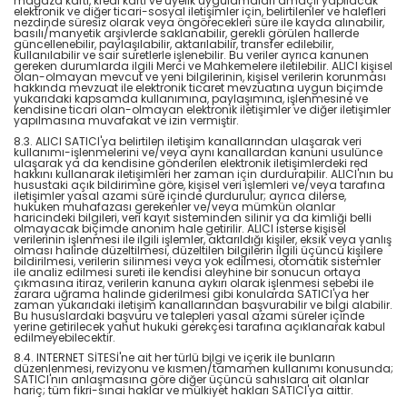
mağaza kartı, kredi kartı ve üyelik uygulamaları amaçlı yapılacak
elektronik ve diğer ticari-sosyal iletişimler için, belirtilenler ve halefleri
nezdinde süresiz olarak veya öngörecekleri süre ile kayda alınabilir,
basılı/manyetik arşivlerde saklanabilir, gerekli görülen hallerde
güncellenebilir, paylaşılabilir, aktarılabilir, transfer edilebilir,
kullanılabilir ve sair suretlerle işlenebilir. Bu veriler ayrıca kanunen
gereken durumlarda ilgili Merci ve Mahkemelere iletilebilir. ALICI kişisel
olan-olmayan mevcut ve yeni bilgilerinin, kişisel verilerin korunması
hakkında mevzuat ile elektronik ticaret mevzuatına uygun biçimde
yukarıdaki kapsamda kullanımına, paylaşımına, işlenmesine ve
kendisine ticari olan-olmayan elektronik iletişimler ve diğer iletişimler
yapılmasına muvafakat ve izin vermiştir.
8.3. ALICI SATICI'ya belirtilen iletişim kanallarından ulaşarak veri
kullanımı-işlenmelerini ve/veya aynı kanallardan kanuni usulünce
ulaşarak ya da kendisine gönderilen elektronik iletişimlerdeki red
hakkını kullanarak iletişimleri her zaman için durdurabilir. ALICI'nın bu
husustaki açık bildirimine göre, kişisel veri işlemleri ve/veya tarafına
iletişimler yasal azami süre içinde durdurulur; ayrıca dilerse,
hukuken muhafazası gerekenler ve/veya mümkün olanlar
haricindeki bilgileri, veri kayıt sisteminden silinir ya da kimliği belli
olmayacak biçimde anonim hale getirilir. ALICI isterse kişisel
verilerinin işlenmesi ile ilgili işlemler, aktarıldığı kişiler, eksik veya yanlış
olması halinde düzeltilmesi, düzeltilen bilgilerin ilgili üçüncü kişilere
bildirilmesi, verilerin silinmesi veya yok edilmesi, otomatik sistemler
ile analiz edilmesi sureti ile kendisi aleyhine bir sonucun ortaya
çıkmasına itiraz, verilerin kanuna aykırı olarak işlenmesi sebebi ile
zarara uğrama halinde giderilmesi gibi konularda SATICI'ya her
zaman yukarıdaki iletişim kanallarından başvurabilir ve bilgi alabilir.
Bu hususlardaki başvuru ve talepleri yasal azami süreler içinde
yerine getirilecek yahut hukuki gerekçesi tarafına açıklanarak kabul
edilmeyebilecektir.
8.4. INTERNET SİTESİ'ne ait her türlü bilgi ve içerik ile bunların
düzenlenmesi, revizyonu ve kısmen/tamamen kullanımı konusunda;
SATICI'nın anlaşmasına göre diğer üçüncü sahıslara ait olanlar
hariç; tüm fikri-sınai haklar ve mülkiyet hakları SATICI'ya aittir.