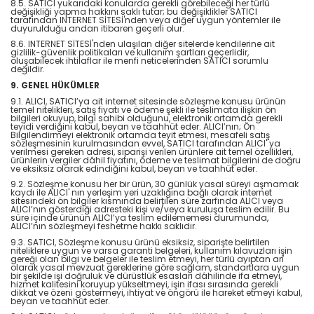
8.5. SATICI yukarıdaki konularda gerekli görebileceği her türlü
değişikliği yapma hakkını saklı tutar; bu değişiklikler SATICI
tarafından INTERNET SİTESİ'nden veya diğer uygun yöntemler ile
duyurulduğu andan itibaren geçerli olur.
8.6. INTERNET SİTESİ'nden ulaşılan diğer sitelerde kendilerine ait
gizlilik-güvenlik politikaları ve kullanım şartları geçerlidir,
oluşabilecek ihtilaflar ile menfi neticelerinden SATICI sorumlu
değildir.
9. GENEL HÜKÜMLER
9.1. ALICI, SATICI’ya ait internet sitesinde sözleşme konusu ürünün
temel nitelikleri, satış fiyatı ve ödeme şekli ile teslimata ilişkin ön
bilgileri okuyup, bilgi sahibi olduğunu, elektronik ortamda gerekli
teyidi verdiğini kabul, beyan ve taahhüt eder. ALICI’nın; Ön
Bilgilendirmeyi elektronik ortamda teyit etmesi, mesafeli satış
sözleşmesinin kurulmasından evvel, SATICI tarafından ALICI' ya
verilmesi gereken adresi, siparişi verilen ürünlere ait temel özellikleri,
ürünlerin vergiler dâhil fiyatını, ödeme ve teslimat bilgilerini de doğru
ve eksiksiz olarak edindiğini kabul, beyan ve taahhüt eder.
9.2. Sözleşme konusu her bir ürün, 30 günlük yasal süreyi aşmamak
kaydı ile ALICI' nın yerleşim yeri uzaklığına bağlı olarak internet
sitesindeki ön bilgiler kısmında belirtilen süre zarfında ALICI veya
ALICI’nın gösterdiği adresteki kişi ve/veya kuruluşa teslim edilir. Bu
süre içinde ürünün ALICI’ya teslim edilememesi durumunda,
ALICI’nın sözleşmeyi feshetme hakkı saklıdır.
9.3. SATICI, Sözleşme konusu ürünü eksiksiz, siparişte belirtilen
niteliklere uygun ve varsa garanti belgeleri, kullanım kılavuzları işin
gereği olan bilgi ve belgeler ile teslim etmeyi, her türlü ayıptan arî
olarak yasal mevzuat gereklerine göre sağlam, standartlara uygun
bir şekilde işi doğruluk ve dürüstlük esasları dâhilinde ifa etmeyi,
hizmet kalitesini koruyup yükseltmeyi, işin ifası sırasında gerekli
dikkat ve özeni göstermeyi, ihtiyat ve öngörü ile hareket etmeyi kabul,
beyan ve taahhüt eder.