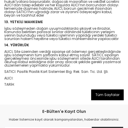
hukuki yollara başvurabilir; doğacak masrafları ve vekâlet ücretini
ALICI’dan talep edebilir ve her koşulda ALICI’nın borcundan dolayı
temerrüde düşmesi halinde, ALICI, borcun gecikmeli ifasından
dolayı SATICI’nın uğradığı zarar ve ziyanını ödeyeceğini kabul,
beyan ve taahhüt eder
13. YETKİLİ MAHKEME
İşbu sözleşmeden doğan uyuşmazlıklarda şikayet ve itirazlar,
Kanunda belirtilen parasal sınırlar dâhilinde tüketicinin yerleşim
yerinin bulunduğu veya tüketici işleminin yapıldığı yerdeki tüketici
sorunları hakem heyetine veya tüketici mahkemesine yapılacaktır
14. YÜRÜRLÜK
ALICI, Site üzerinden verdiği siparişe ait ödemeyi gerçekleştirdiğinde
işbu sözleşmenin tüm şartlarını kabul etmiş sayılır. SATICI, siparişin
gerçekleşmesi öncesinde işbu sözleşmenin sitede ALICI tarafından
okunup kabul edildiğine dair onay alacak şekilde gerekli yazılımsal
düzenlemeleri yapmakla yükümlüdür.
SATICI: Pasifik Plastik Kart Sistemleri Big. Rek. San. Tic. Ltd. Şti.
ALICI:
TARİH:
Tüm Sayfalar
E-Bülten'e Kayıt Olun
Haber listemize kayıt olarak kampanyalardan, haberdar olabilirsiniz.