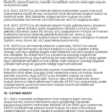
bildirimi üzerine derhal, nakden ve defaten tazmin edeceğini beyan
ve taahhüt eder.
9.13. ALICI, SATICI’ya ait internet sitesini kullanırken yasal mevzuat
hükümlerine riayet etmeyi ve bunları ihlal etmemeyi baştan kabul ve
taahhüt eder. Aksi takdirde, doğacak tüm hukuki ve cezai
yükümlülükler tamamen ve münhasıran ALICI’yı bağlayacaktır.
9.14. ALICI, SATICI’ya ait internet sitesini hiçbir şekilde kamu düzenini
bozucu, genel ahlaka aykırı, başkalarını rahatsız ve taciz edici
şekilde, yasalara aykırı bir amaç için, başkalarının maddi ve manevi
haklarına tecavüz edecek şekilde kullanamaz. Ayrıca, üye
başkalarının hizmetleri kullanmasını önleyici veya zorlaştırıcı faaliyet
(spam, virus, truva atı, vb.) işlemlerde bulunamaz.
9.15. SATICI’ya ait internet sitesinin üzerinden, SATICI’nın kendi
kontrolünde olmayan ve/veya başkaca üçüncü kişilerin sahip
olduğu ve/veya işlettiği başka web sitelerine ve/veya başka içeriklere
link verilebilir. Bu linkler ALICI’ya yönlenme kolaylığı sağlamak
amacıyla konmuş olup herhangi bir web sitesini veya o siteyi işleten
kişiyi desteklememekte ve Link verilen web sitesinin içerdiği bilgilere
yönelik herhangi bir garanti niteliği taşımamaktadır.
9.16. İşbu sözleşme içerisinde sayılan maddelerden bir ya da
birkaçını ihlal eden üye işbu ihlal nedeniyle cezai ve hukuki olarak
şahsen sorumlu olup, SATICI’yı bu ihlallerin hukuki ve cezai
sonuçlarından ari tutacaktır. Ayrıca; işbu ihlal nedeniyle, olayın
hukuk alanına intikal ettirilmesi halinde, SATICI’nın üyeye karşı üyelik
sözleşmesine uyulmamasından dolayı tazminat talebinde
bulunma hakkı saklıdır.
10. CAYMA HAKKI
10.1. ALICI; mesafeli sözleşmenin mal satışına ilişkin olması
durumunda, ürünün kendisine veya gösterdiği adresteki
kişi/kuruluşa teslim tarihinden itibaren 14 (on dört) gün içerisinde,
SATICI’ya bildirmek şartıyla hiçbir hukuki ve cezai sorumluluk
üstlenmeksizin ve hiçbir gerekçe göstermeksizin malı reddederek