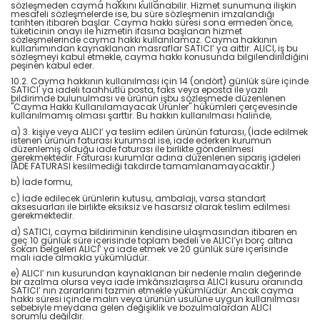
sözleşmeden cayma hakkını kullanabilir. Hizmet sunumuna ilişkin
mesafeli sözleşmelerde ise, bu süre sözleşmenin imzalandığı
tarihten itibaren başlar. Cayma hakkı süresi sona ermeden önce,
tüketicinin onayı ile hizmetin ifasına başlanan hizmet
sözleşmelerinde cayma hakkı kullanılamaz. Cayma hakkının
kullanımından kaynaklanan masraflar SATICI’ ya aittir. ALICI, iş bu
sözleşmeyi kabul etmekle, cayma hakkı konusunda bilgilendirildiğini
peşinen kabul eder.
10.2. Cayma hakkının kullanılması için 14 (ondört) günlük süre içinde
SATICI' ya iadeli taahhütlü posta, faks veya eposta ile yazılı
bildirimde bulunulması ve ürünün işbu sözleşmede düzenlenen
"Cayma Hakkı Kullanılamayacak Ürünler" hükümleri çerçevesinde
kullanılmamış olması şarttır. Bu hakkın kullanılması halinde,
a) 3. kişiye veya ALICI’ ya teslim edilen ürünün faturası, (İade edilmek
istenen ürünün faturası kurumsal ise, iade ederken kurumun
düzenlemiş olduğu iade faturası ile birlikte gönderilmesi
gerekmektedir. Faturası kurumlar adına düzenlenen sipariş iadeleri
İADE FATURASI kesilmediği takdirde tamamlanamayacaktır.)
b) İade formu,
c) İade edilecek ürünlerin kutusu, ambalajı, varsa standart
aksesuarları ile birlikte eksiksiz ve hasarsız olarak teslim edilmesi
gerekmektedir.
d) SATICI, cayma bildiriminin kendisine ulaşmasından itibaren en
geç 10 günlük süre içerisinde toplam bedeli ve ALICI’yı borç altına
sokan belgeleri ALICI’ ya iade etmek ve 20 günlük süre içerisinde
malı iade almakla yükümlüdür.
e) ALICI’ nın kusurundan kaynaklanan bir nedenle malın değerinde
bir azalma olursa veya iade imkânsızlaşırsa ALICI kusuru oranında
SATICI’ nın zararlarını tazmin etmekle yükümlüdür. Ancak cayma
hakkı süresi içinde malın veya ürünün usulüne uygun kullanılması
sebebiyle meydana gelen değişiklik ve bozulmalardan ALICI
sorumlu değildir.