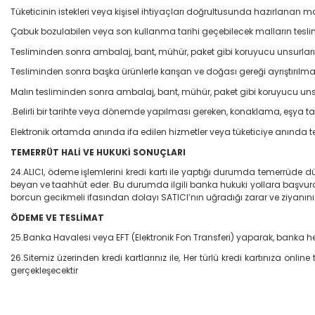
Tüketicinin istekleri veya kişisel ihtiyaçları doğrultusunda hazırlanan ma
Çabuk bozulabilen veya son kullanma tarihi geçebilecek malların teslimi
Tesliminden sonra ambalaj, bant, mühür, paket gibi koruyucu unsurları 
Tesliminden sonra başka ürünlerle karışan ve doğası gereği ayrıştırıl
Malın tesliminden sonra ambalaj, bant, mühür, paket gibi koruyucu unsur
.Belirli bir tarihte veya dönemde yapılması gereken, konaklama, eşya 
Elektronik ortamda anında ifa edilen hizmetler veya tüketiciye anında t
TEMERRÜT HALİ VE HUKUKİ SONUÇLARI
24.ALICI, ödeme işlemlerini kredi kartı ile yaptığı durumda temerrüde 
beyan ve taahhüt eder. Bu durumda ilgili banka hukuki yollara başvurab
borcun gecikmeli ifasından dolayı SATICI’nın uğradığı zarar ve ziyanın
ÖDEME VE TESLİMAT
25.Banka Havalesi veya EFT (Elektronik Fon Transferi) yaparak, banka he
26.Sitemiz üzerinden kredi kartlarınız ile, Her türlü kredi kartınıza on
gerçekleşecektir