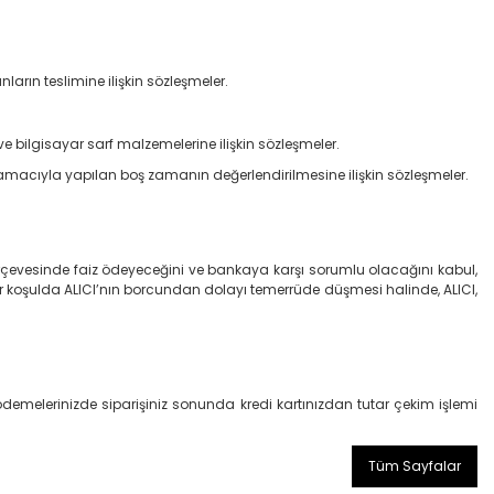
rın teslimine ilişkin sözleşmeler.
 bilgisayar sarf malzemelerine ilişkin sözleşmeler.
amacıyla yapılan boş zamanın değerlendirilmesine ilişkin sözleşmeler.
çerçevesinde faiz ödeyeceğini ve bankaya karşı sorumlu olacağını kabul,
er koşulda ALICI’nın borcundan dolayı temerrüde düşmesi halinde, ALICI,
e ödemelerinizde siparişiniz sonunda kredi kartınızdan tutar çekim işlemi
Tüm Sayfalar