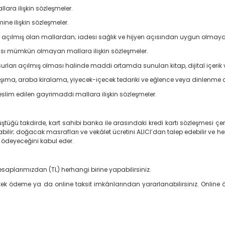
llara ilişkin sözleşmeler.
ne ilişkin sözleşmeler.
açılmış olan mallardan; iadesi sağlık ve hijyen açısından uygun olmayanla
ması mümkün olmayan mallara ilişkin sözleşmeler.
ları açılmış olması halinde maddi ortamda sunulan kitap, dijital içerik ve
taşıma, araba kiralama, yiyecek-içecek tedariki ve eğlence veya dinlenme 
eslim edilen gayrimaddi mallara ilişkin sözleşmeler.
düştüğü takdirde, kart sahibi banka ile arasındaki kredi kartı sözleşmesi 
ilir; doğacak masrafları ve vekâlet ücretini ALICI’dan talep edebilir ve h
ı ödeyeceğini kabul eder.
saplarımızdan (TL) herhangi birine yapabilirsiniz.
line tek ödeme ya da online taksit imkânlarından yararlanabilirsiniz. Onlin