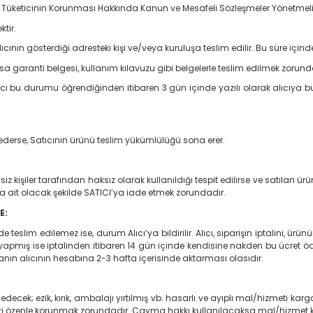
 sayılı Tüketicinin Korunması Hakkında Kanun ve Mesafeli Sözleşmeler Yönetmeli
tir.
ının gösterdiği adresteki kişi ve/veya kuruluşa teslim edilir. Bu süre içinde 
varsa garanti belgesi, kullanım kılavuzu gibi belgelerle teslim edilmek zorund
 bu durumu öğrendiğinden itibaren 3 gün içinde yazılı olarak alıcıya b
 ederse, Satıcının ürünü teslim yükümlülüğü sona erer.
isiz kişiler tarafından haksız olarak kullanıldığı tespit edilirse ve satılan
’ya ait olacak şekilde SATICI’ya iade etmek zorundadır.
E:
slim edilemez ise, durum Alıcı’ya bildirilir. Alıcı, siparişin iptalini, ürü
le yapmış ise iptalinden itibaren 14 gün içinde kendisine nakden bu ücret öde
anın alıcının hesabına 2-3 hafta içerisinde aktarması olasıdır.
ek; ezik, kırık, ambalajı yırtılmış vb. hasarlı ve ayıplı mal/hizmeti kar
ti özenle korunmak zorundadır. Cayma hakkı kullanılacaksa mal/hizmet ku