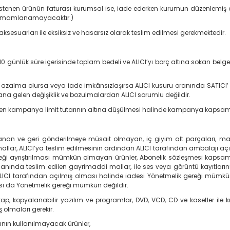
ek istenen ürünün faturası kurumsal ise, iade ederken kurumun düzenlemiş
e tamamlanamayacaktır.)
aksesuarları ile eksiksiz ve hasarsız olarak teslim edilmesi gerekmektedir.
 günlük süre içerisinde toplam bedeli ve ALICI’yı borç altına sokan belge
r azalma olursa veya iade imkânsızlaşırsa ALICI kusuru oranında SATICI’
a gelen değişiklik ve bozulmalardan ALICI sorumlu değildir.
n kampanya limit tutarının altına düşülmesi halinde kampanya kapsamında
ırlanan ve geri gönderilmeye müsait olmayan, iç giyim alt parçaları, mayo
allar, ALICI’ya teslim edilmesinin ardından ALICI tarafından ambalajı aç
reği ayrıştırılması mümkün olmayan ürünler, Abonelik sözleşmesi kapsamı
anında teslim edilen gayrimaddi mallar, ile ses veya görüntü kayıtlarının, 
ALICI tarafından açılmış olması halinde iadesi Yönetmelik gereği mümkü
ası da Yönetmelik gereği mümkün değildir.
itap, kopyalanabilir yazılım ve programlar, DVD, VCD, CD ve kasetler ile kı
olmaları gerekir.
ının kullanılmayacak ürünler,