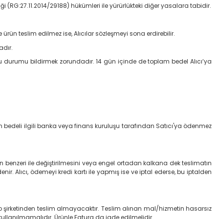
ği (RG:27.11.2014/29188) hükümleri ile yürürlükteki diğer yasalara tabidir.
ürün teslim edilmez ise, Alıcılar sözleşmeyi sona erdirebilir.
adır.
u durumu bildirmek zorundadır. 14 gün içinde de toplam bedel Alıcı’ya
 ürün bedeli ilgili banka veya finans kuruluşu tarafından Satıcı'ya ödenmez
nün benzeri ile değiştirilmesini veya engel ortadan kalkana dek teslimatın
nir. Alıcı, ödemeyi kredi kartı ile yapmış ise ve iptal ederse, bu iptalden
go şirketinden teslim almayacaktır. Teslim alınan mal/hizmetin hasarsız
llanılmamalıdır. Ürünle Fatura da iade edilmelidir.