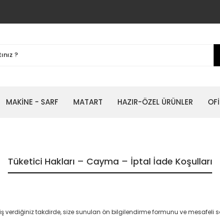
MAKİNE - SARF
MATART
HAZIR-ÖZEL ÜRÜNLER
OFİ
Tüketici Hakları – Cayma – İptal İade Koşulları
verdiğiniz takdirde, size sunulan ön bilgilendirme formunu ve mesafeli sat