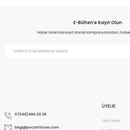
E-Bülten'e Kayıt Olun
Haber listemize kayıt olarak kampanyalardan, haberda
ÜYELİK
0(546)466 29 36
Yeni Üyelik
bilgi@pvcartstore.com