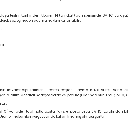
uluşa teslim tarihinden itibaren 14 (on dört) gün içerisinde, SATICI’ya aşağı
ederek sözleşmeden cayma hakkını kullanabilir.
:
ara
şmenin imzalandığı tarihten itibaren başlar. Cayma hakkı süresi sona 
n bildirim Mesafeli Sözleşmelerde ve İptal Koşullarında sunulmuş olup, Alı
tir.
ICI' ya iadeli taahhütlü posta, faks, e-posta veya SATICI tarafından bild
nler" hükümleri çerçevesinde kullanılmamış olması şarttır.