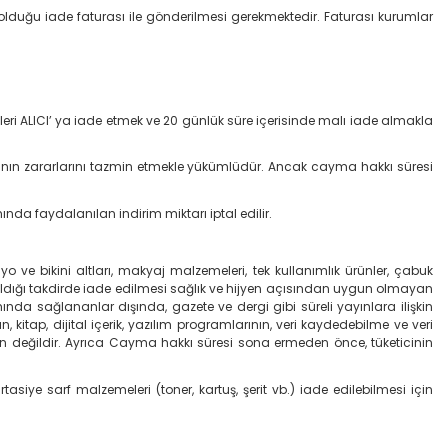
 olduğu iade faturası ile gönderilmesi gerekmektedir. Faturası kurumlar
leri ALICI’ ya iade etmek ve 20 günlük süre içerisinde malı iade almakla
 nın zararlarını tazmin etmekle yükümlüdür. Ancak cayma hakkı süresi
 faydalanılan indirim miktarı iptal edilir.
 ve bikini altları, makyaj malzemeleri, tek kullanımlık ürünler, çabuk
ıldığı takdirde iade edilmesi sağlık ve hijyen açısından uygun olmayan
nda sağlananlar dışında, gazete ve dergi gibi süreli yayınlara ilişkin
kitap, dijital içerik, yazılım programlarının, veri kaydedebilme ve veri
n değildir. Ayrıca Cayma hakkı süresi sona ermeden önce, tüketicinin
rtasiye sarf malzemeleri (toner, kartuş, şerit vb.) iade edilebilmesi için