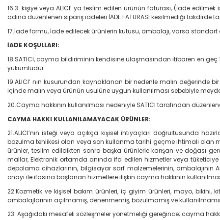
16.3. kişiye veya ALICI’ ya teslim edilen ürünün faturası, (İade edilm
adına düzenlenen sipariş iadeleri İADE FATURASI kesilmediği takdird
17.İade formu, İade edilecek ürünlerin kutusu, ambalajı, varsa standart 
İADE KOŞULLARI:
18.SATICI, cayma bildiriminin kendisine ulaşmasından itibaren en geç 10
yükümlüdür.
19.ALICI’ nın kusurundan kaynaklanan bir nedenle malın değerinde bi
içinde malın veya ürünün usulüne uygun kullanılması sebebiyle meydan
20.Cayma hakkının kullanılması nedeniyle SATICI tarafından düzenlene
CAYMA HAKKI KULLANILAMAYACAK ÜRÜNLER:
21.ALICI’nın isteği veya açıkça kişisel ihtiyaçları doğrultusunda haz
bozulma tehlikesi olan veya son kullanma tarihi geçme ihtimali olan m
ürünler, teslim edildikten sonra başka ürünlerle karışan ve doğası ge
mallar, Elektronik ortamda anında ifa edilen hizmetler veya tüketiciye 
depolama cihazlarının, bilgisayar sarf malzemelerinin, ambalajının 
onayı ile ifasına başlanan hizmetlere ilişkin cayma hakkının kullanılm
22.Kozmetik ve kişisel bakım ürünleri, iç giyim ürünleri, mayo, bikini, k
ambalajlarının açılmamış, denenmemiş, bozulmamış ve kullanılmamış 
23. Aşağıdaki mesafeli sözleşmeler yönetmeliği gereğince; cayma hakk