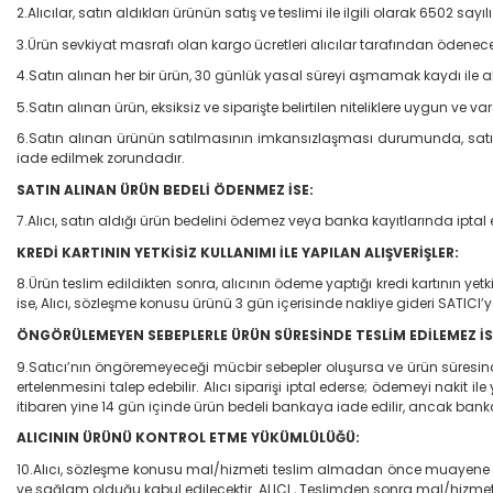
2.Alıcılar, satın aldıkları ürünün satış ve teslimi ile ilgili olarak 6502
3.Ürün sevkiyat masrafı olan kargo ücretleri alıcılar tarafından ödenecek
4.Satın alınan her bir ürün, 30 günlük yasal süreyi aşmamak kaydı ile alıc
5.Satın alınan ürün, eksiksiz ve siparişte belirtilen niteliklere uygun ve 
6.Satın alınan ürünün satılmasının imkansızlaşması durumunda, satıcı
iade edilmek zorundadır.
SATIN ALINAN ÜRÜN BEDELİ ÖDENMEZ İSE:
7.Alıcı, satın aldığı ürün bedelini ödemez veya banka kayıtlarında iptal
KREDİ KARTININ YETKİSİZ KULLANIMI İLE YAPILAN ALIŞVERİŞLER:
8.Ürün teslim edildikten sonra, alıcının ödeme yaptığı kredi kartının yetk
ise, Alıcı, sözleşme konusu ürünü 3 gün içerisinde nakliye gideri SATICI
ÖNGÖRÜLEMEYEN SEBEPLERLE ÜRÜN SÜRESİNDE TESLİM EDİLEMEZ İS
9.Satıcı’nın öngöremeyeceği mücbir sebepler oluşursa ve ürün süresinde te
ertelenmesini talep edebilir. Alıcı siparişi iptal ederse; ödemeyi nakit i
itibaren yine 14 gün içinde ürün bedeli bankaya iade edilir, ancak bank
ALICININ ÜRÜNÜ KONTROL ETME YÜKÜMLÜLÜĞÜ:
10.Alıcı, sözleşme konusu mal/hizmeti teslim almadan önce muayene edec
ve sağlam olduğu kabul edilecektir. ALICI , Teslimden sonra mal/hizme