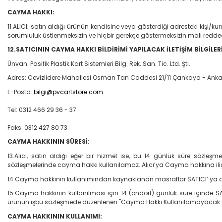
CAYMA HAKKI:
11.ALICI; satın aldığı ürünün kendisine veya gösterdiği adresteki kişi/kur
sorumluluk üstlenmeksizin ve hiçbir gerekçe göstermeksizin malı redd
12.SATICININ CAYMA HAKKI BİLDİRİMİ YAPILACAK İLETİŞİM BİLGİLERİ
Ünvan: Pasifik Plastik Kart Sistemleri Bilg. Rek. San. Tic. Ltd. Şti.
Adres: Cevizlidere Mahallesi Osman Tan Caddesi 21/11 Çankaya - Ank
E-Posta:
bilgi@pvcartstore.com
Tel: 0312 466 29 36 - 37
Faks: 0312 427 80 73
CAYMA HAKKININ SÜRESİ:
13.Alıcı, satın aldığı eğer bir hizmet ise, bu 14 günlük süre sözle
sözleşmelerinde cayma hakkı kullanılamaz. Alıcı’ya Cayma hakkına ilişki
14.Cayma hakkının kullanımından kaynaklanan masraflar SATICI’ ya ait
15.Cayma hakkının kullanılması için 14 (ondört) günlük süre içinde SAT
ürünün işbu sözleşmede düzenlenen "Cayma Hakkı Kullanılamayacak Ürü
CAYMA HAKKININ KULLANIMI: