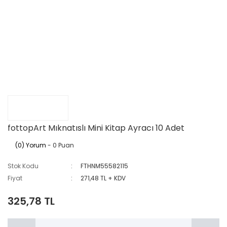
fottopArt Mıknatıslı Mini Kitap Ayracı 10 Adet
(0) Yorum
- 0 Puan
Stok Kodu
FTHNM55582115
Fiyat
271,48 TL + KDV
325,78 TL