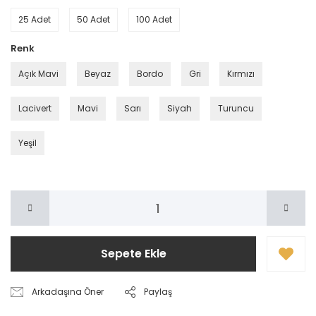
25 Adet
50 Adet
100 Adet
Renk
Açık Mavi
Beyaz
Bordo
Gri
Kırmızı
Lacivert
Mavi
Sarı
Siyah
Turuncu
Yeşil
Sepete Ekle
Arkadaşına Öner
Paylaş