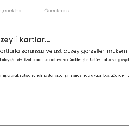
eçenekleri
Önerileriniz
yli kartlar...
kartlarla sorunsuz ve üst düzey
görseller, mükem
ylığı için özel olarak tasarlanarak üretilmiştir. Üstün kalite ve gerçe
açılmış olarak satışa sunulmuştur, siparişiniz sırasında uygun boşluğu içeri