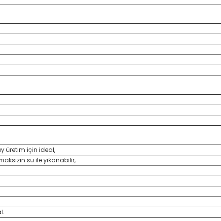
y üretim için ideal,
aksızın su ile yıkanabilir,
l.