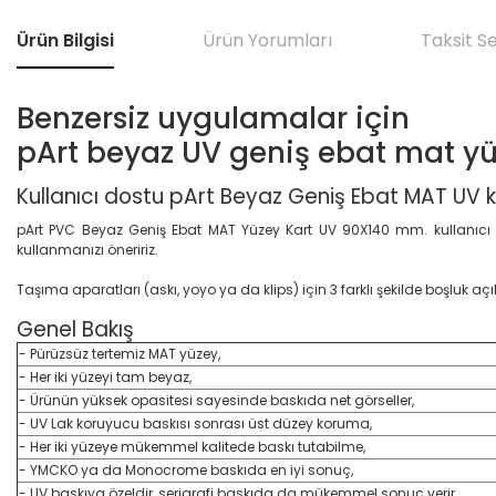
Ürün Bilgisi
Ürün Yorumları
Taksit S
Benzersiz uygulamalar için
pArt beyaz UV geniş ebat mat yüze
Kullanıcı dostu pArt Beyaz Geniş Ebat MAT UV
pArt PVC Beyaz Geniş Ebat MAT Yüzey Kart UV 90X140 mm. kullanıcı kola
kullanmanızı öneririz.
Taşıma aparatları (askı, yoyo ya da klips) için 3 farklı şekilde boşluk 
Genel Bakış
- Pürüzsüz tertemiz MAT yüzey,
- Her iki yüzeyi tam beyaz,
- Ürünün yüksek opasitesi sayesinde baskıda net görseller,
- UV Lak koruyucu baskısı sonrası üst düzey koruma,
- Her iki yüzeye mükemmel kalitede baskı tutabilme,
- YMCKO ya da Monocrome baskıda en iyi sonuç,
- UV baskıya özeldir, serigrafi baskıda da mükemmel sonuç verir.