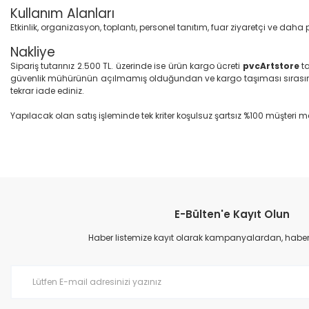
Kullanım Alanları
Etkinlik, organizasyon, toplantı, personel tanıtım, fuar ziyaretçi ve da
Nakliye
Sipariş tutarınız 2.500 TL. üzerinde ise ürün kargo ücreti
pvcArtstore
ta
güvenlik mühürünün açılmamış olduğundan ve kargo taşıması sırasın
tekrar iade ediniz.
Yapılacak olan satış işleminde tek kriter koşulsuz şartsız %100 müşteri me
Bu ürünün fiyat bilgisi, resim, ürün açıklamalarında ve diğer konular
Görüş ve önerileriniz için teşekkür ederiz.
E-Bülten'e Kayıt Olun
Ürün resmi kalitesiz, bozuk veya görüntülenemiyor.
Ürün açıklamasında eksik bilgiler bulunuyor.
Haber listemize kayıt olarak kampanyalardan, haberda
Ürün bilgilerinde hatalar bulunuyor.
Ürün fiyatı diğer sitelerden daha pahalı.
Bu ürüne benzer farklı alternatifler olmalı.