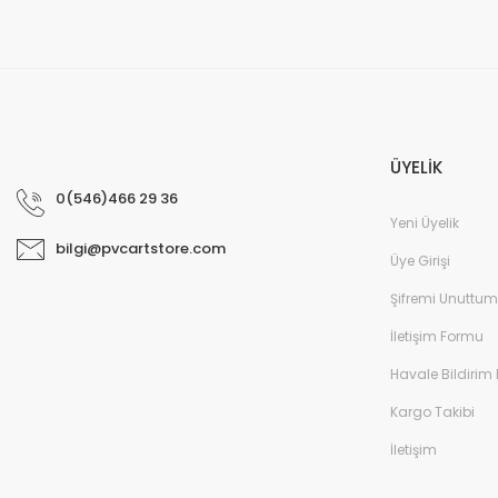
ÜYELİK
0(546)466 29 36
Yeni Üyelik
bilgi@pvcartstore.com
Üye Girişi
Şifremi Unuttum
İletişim Formu
Havale Bildirim
Kargo Takibi
İletişim