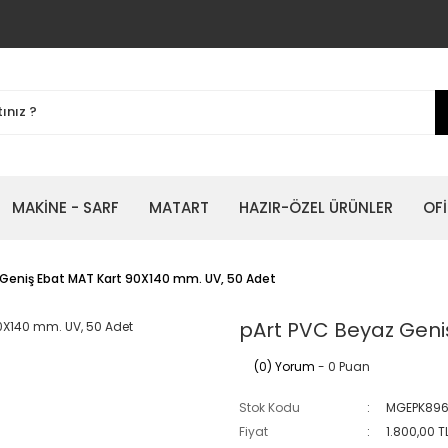
MAKİNE - SARF
MATART
HAZIR-ÖZEL ÜRÜNLER
OFİ
Geniş Ebat MAT Kart 90X140 mm. UV, 50 Adet
pArt PVC Beyaz Geni
(0) Yorum
- 0 Puan
Stok Kodu
MGEPK89
Fiyat
1.800,00 T