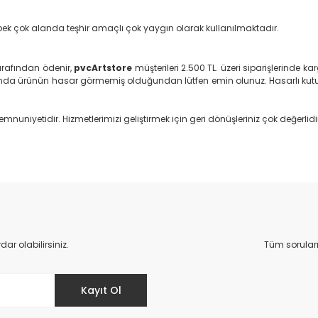
ha pek çok alanda teşhir amaçlı çok yaygın olarak kullanılmaktadır.
rafından ödenir,
pvcArtstore
müşterileri 2.500 TL. üzeri siparişlerinde
da ürünün hasar görmemiş olduğundan lütfen emin olunuz. Hasarlı kutu
mnuniyetidir. Hizmetlerimizi geliştirmek için geri dönüşleriniz çok değerlidi
da yetersiz gördüğünüz noktaları öneri formunu kullanarak tarafımıza il
Bu ürüne ilk yorumu siz yapın!
Yorum Yaz
r olabilirsiniz.
Tüm sorular
Kayıt Ol