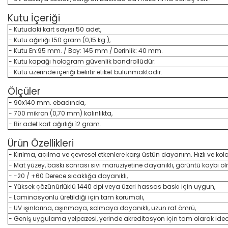
Kutu İçeriği
- Kutudaki kart sayısı 50 adet,
- Kutu ağırlığı 150 gram (0,15 kg.),
- Kutu En:95 mm. / Boy: 145 mm / Derinlik: 40 mm.
- Kutu kapağı hologram güvenlik bandrollüdür.
- Kutu üzerinde içeriği belirtir etiket bulunmaktadır.
Ölçüler
- 90x140 mm. ebadında,
- 700 mikron (0,70 mm) kalınlıkta,
- Bir adet kart ağırlığı 12 gram.
Ürün Özellikleri
- Kırılma, açılma ve çevresel etkenlere karşı üstün dayanım. Hızlı ve kola
- Mat yüzey, baskı sonrası sıvı maruziyetine dayanıklı, görüntü kaybı olm
- -20 / +60 Derece sıcaklığa dayanıklı,
- Yüksek çözünürlüklü 1440 dpi veya üzeri hassas baskı için uygun,
- Laminasyonlu üretildiği için tam korumalı,
- UV ışınlarına, aşınmaya, solmaya dayanıklı, uzun raf ömrü,
- Geniş uygulama yelpazesi, yerinde akreditasyon için tam olarak idea