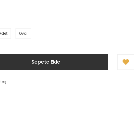
Adet
Oval
Sepete Ekle
ylaş