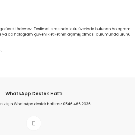
 kargo ücreti ödemez. Teslimat sırasında kutu üzerinde bulunan hologram
 ya da hologram güvenlik etiketinin açılmış olması durumunda ürünü
r.
etebilirsiniz.
WhatsApp Destek Hattı
ınız için WhatsApp destek hattımız 0546 466 2936