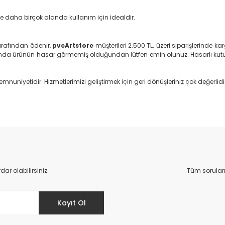
ve daha birçok alanda kullanım için idealdir.
rafından ödenir,
pvcArtstore
müşterileri 2.500 TL. üzeri siparişlerinde
da ürünün hasar görmemiş olduğundan lütfen emin olunuz. Hasarlı kutu
mnuniyetidir. Hizmetlerimizi geliştirmek için geri dönüşleriniz çok değerlidi
da yetersiz gördüğünüz noktaları öneri formunu kullanarak tarafımıza il
Bu ürüne ilk yorumu siz yapın!
Yorum Yaz
r olabilirsiniz.
Tüm sorular
Kayıt Ol