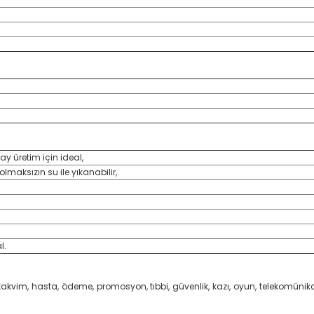
ay üretim için ideal,
lmaksızın su ile yıkanabilir,
l.
i, kredi, takvim, hasta, ödeme, promosyon, tıbbi, güvenlik, kazı, oyun, teleko