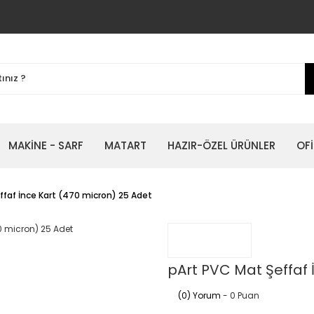
MAKİNE - SARF
MATART
HAZIR-ÖZEL ÜRÜNLER
OFİ
ffaf İnce Kart (470 micron) 25 Adet
pArt PVC Mat Şeffaf 
(0) Yorum
- 0 Puan