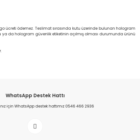
 kargo ücreti ödemez. Teslimat sırasında kutu üzerinde bulunan hologram
 ya da hologram güvenlik etiketinin açılmış olması durumunda ürünü
r.
etebilirsiniz.
WhatsApp Destek Hattı
ınız için WhatsApp destek hattımız 0546 466 2936