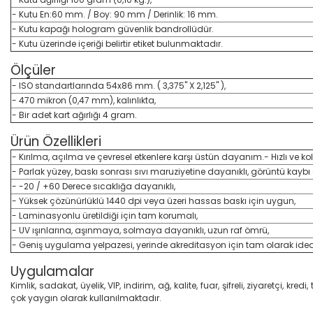
- Kutu En:60 mm. / Boy: 90 mm / Derinlik: 16 mm.
- Kutu kapağı hologram güvenlik bandrollüdür.
- Kutu üzerinde içeriği belirtir etiket bulunmaktadır.
Ölçüler
- ISO standartlarında 54x86 mm. ( 3,375" X 2,125" ),
- 470 mikron (0,47 mm), kalınlıkta,
- Bir adet kart ağırlığı 4 gram.
Ürün Özellikleri
- Kırılma, açılma ve çevresel etkenlere karşı üstün dayanım.- Hızlı ve kol
- Parlak yüzey, baskı sonrası sıvı maruziyetine dayanıklı, görüntü kaybı o
- -20 / +60 Derece sıcaklığa dayanıklı,
- Yüksek çözünürlüklü 1440 dpi veya üzeri hassas baskı için uygun,
- Laminasyonlu üretildiği için tam korumalı,
- UV ışınlarına, aşınmaya, solmaya dayanıklı, uzun raf ömrü,
- Geniş uygulama yelpazesi, yerinde akreditasyon için tam olarak idea
Uygulamalar
Kimlik, sadakat, üyelik, VIP, indirim, ağ, kalite, fuar, şifreli, ziyaretç
çok yaygın olarak kullanılmaktadır.