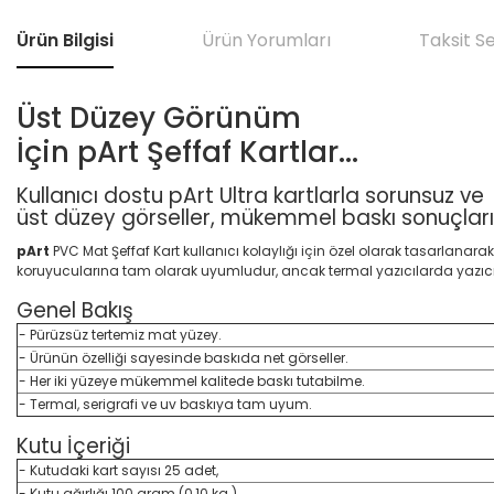
Ürün Bilgisi
Ürün Yorumları
Taksit S
Üst Düzey Görünüm
İçin pArt Şeffaf Kartlar...
Kullanıcı dostu pArt Ultra
kartlarla sorunsuz ve
üst düzey
görseller, mükemmel baskı
sonuçları
pArt
PVC Mat Şeffaf Kart kullanıcı kolaylığı için özel olarak tasarlanarak 
koruyucularına tam olarak uyumludur, ancak termal yazıcılarda yazıcı
Genel Bakış
- Pürüzsüz tertemiz mat yüzey.
- Ürünün özelliği sayesinde baskıda net görseller.
- Her iki yüzeye mükemmel kalitede baskı tutabilme.
- Termal, serigrafi ve uv baskıya tam uyum.
Kutu İçeriği
- Kutudaki kart sayısı 25 adet,
- Kutu ağırlığı 100 gram (0,10 kg.),