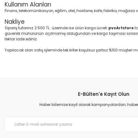
Kullanım Alanları
Finans, telekomünikasyon, eğitim, otel, hastane, kafe, fabrika, mağaza 
Nakliye
Sipariş tutarınız 2.500 TL. üzerinde ise ürün kargo ücreti
pvcArtstore
ta
güvenlik mühürünün açılmamış olduğundan ve kargo taşıması sırasın
tekrar iade ediniz.
Yapılacak olan satış işleminde tek kriter koşulsuz şartsız %100 müşteri me
Bu ürünün fiyat bilgisi, resim, ürün açıklamalarında ve diğer konular
Görüş ve önerileriniz için teşekkür ederiz.
E-Bülten'e Kayıt Olun
Ürün resmi kalitesiz, bozuk veya görüntülenemiyor.
Ürün açıklamasında eksik bilgiler bulunuyor.
Haber listemize kayıt olarak kampanyalardan, haberda
Ürün bilgilerinde hatalar bulunuyor.
Ürün fiyatı diğer sitelerden daha pahalı.
Bu ürüne benzer farklı alternatifler olmalı.