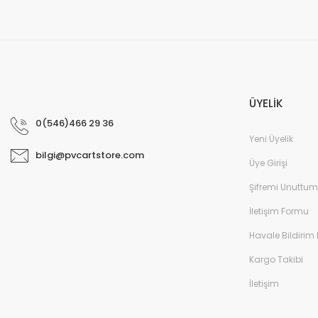
ÜYELİK
0(546)466 29 36
Yeni Üyelik
bilgi@pvcartstore.com
Üye Girişi
Şifremi Unuttum
İletişim Formu
Havale Bildirim
Kargo Takibi
İletişim