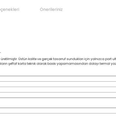
eçenekleri
Önerileriniz
.
üretilmiştir. Üstün kalite ve gerçek tasarruf sundukları için yalnızca part ul
ların şeffaf karta teknik olarak baskı yapamamasından dolayı termal ya