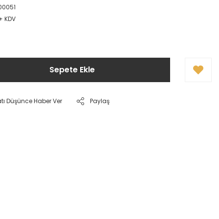
00051
 + KDV
Sepete Ekle
atı Düşünce Haber Ver
Paylaş